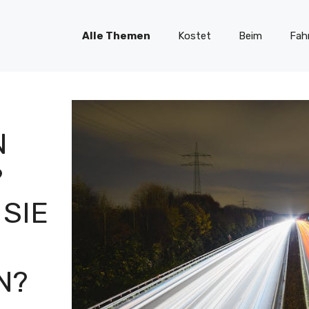
Alle Themen
Kostet
Beim
Fah
N
?
 SIE
N?