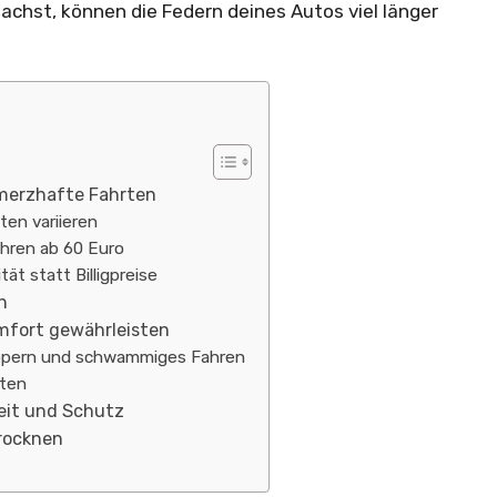
chst, können die Federn deines Autos viel länger
merzhafte Fahrten
ten variieren
hren ab 60 Euro
t statt Billigpreise
n
mfort gewährleisten
appern und schwammiges Fahren
sten
keit und Schutz
Trocknen